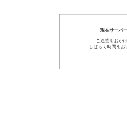
現在サーバ
ご迷惑をおか
しばらく時間をお