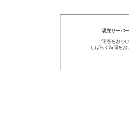
現在サーバ
ご迷惑をおか
しばらく時間をお