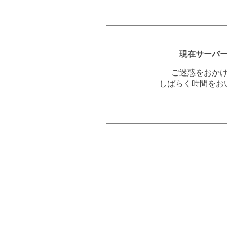
現在サーバ
ご迷惑をおか
しばらく時間をお