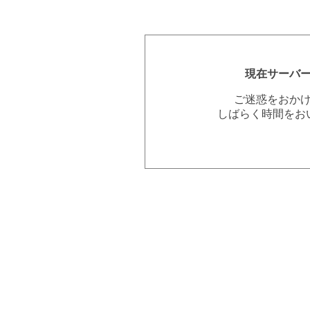
現在サーバ
ご迷惑をおか
しばらく時間をお