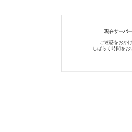
現在サーバ
ご迷惑をおか
しばらく時間をお