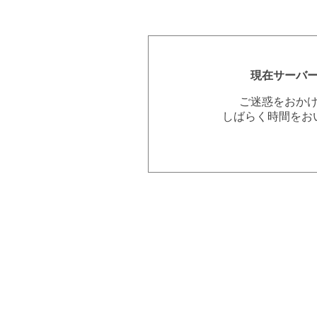
現在サーバ
ご迷惑をおか
しばらく時間をお