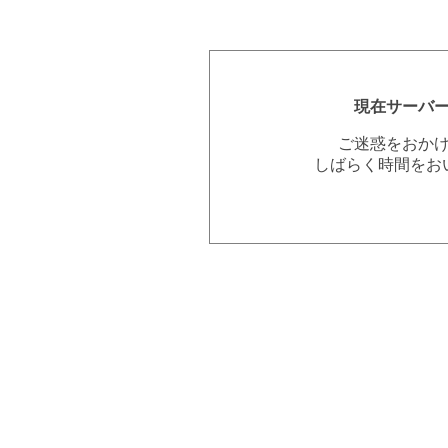
現在サーバ
ご迷惑をおか
しばらく時間をお