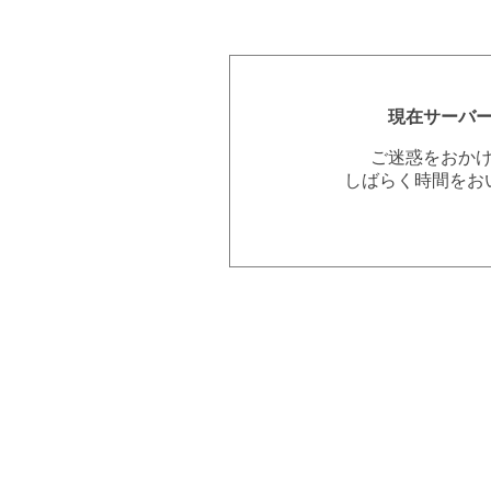
現在サーバ
ご迷惑をおか
しばらく時間をお