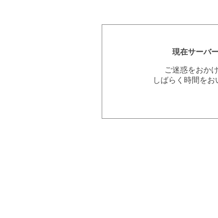
現在サーバ
ご迷惑をおか
しばらく時間をお