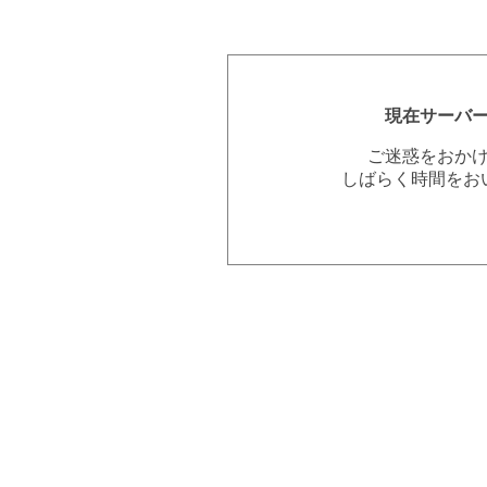
現在サーバ
ご迷惑をおか
しばらく時間をお