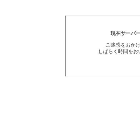
現在サーバ
ご迷惑をおか
しばらく時間をお