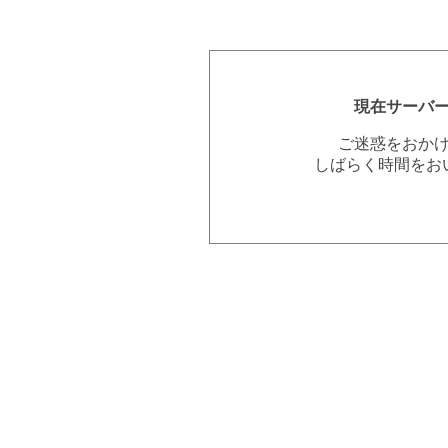
現在サーバ
ご迷惑をおか
しばらく時間をお