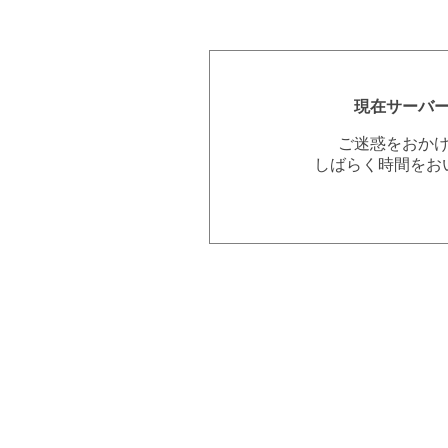
現在サーバ
ご迷惑をおか
しばらく時間をお