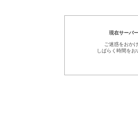
現在サーバ
ご迷惑をおか
しばらく時間をお