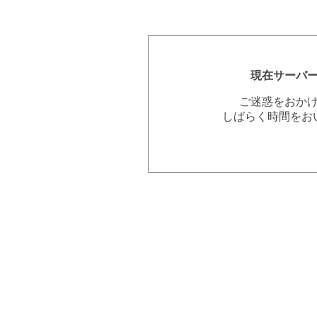
現在サーバ
ご迷惑をおか
しばらく時間をお