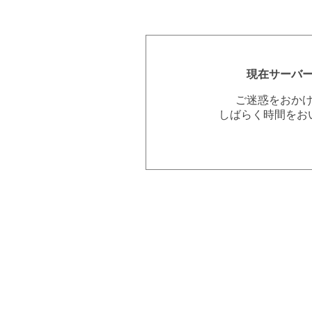
現在サーバ
ご迷惑をおか
しばらく時間をお