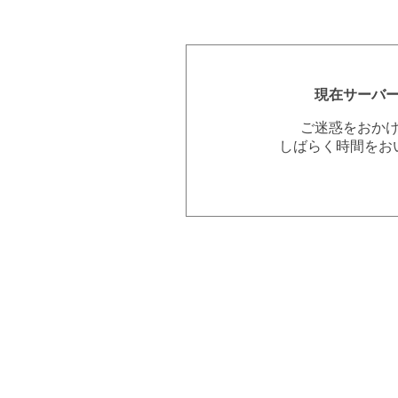
現在サーバ
ご迷惑をおか
しばらく時間をお