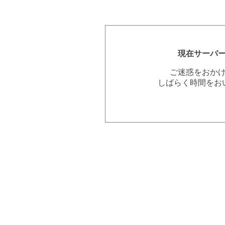
現在サーバ
ご迷惑をおか
しばらく時間をお