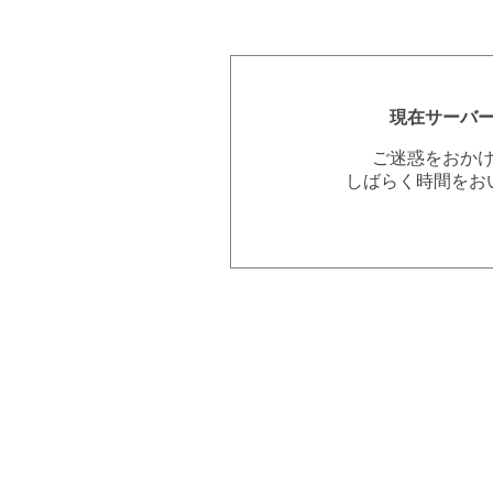
現在サーバ
ご迷惑をおか
しばらく時間をお