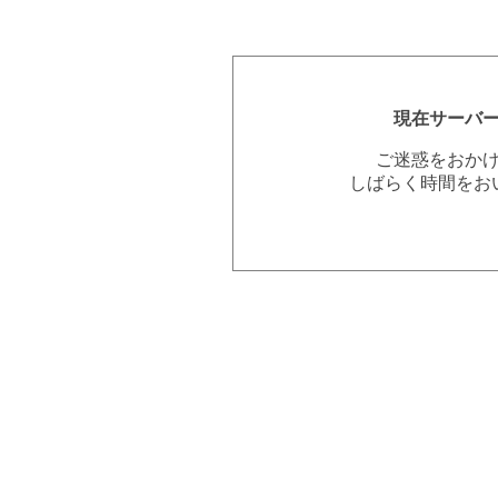
現在サーバ
ご迷惑をおか
しばらく時間をお