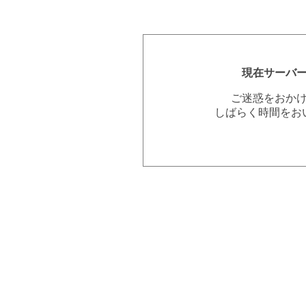
現在サーバ
ご迷惑をおか
しばらく時間をお