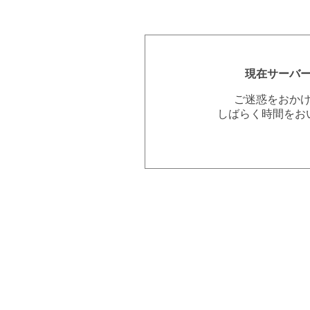
現在サーバ
ご迷惑をおか
しばらく時間をお