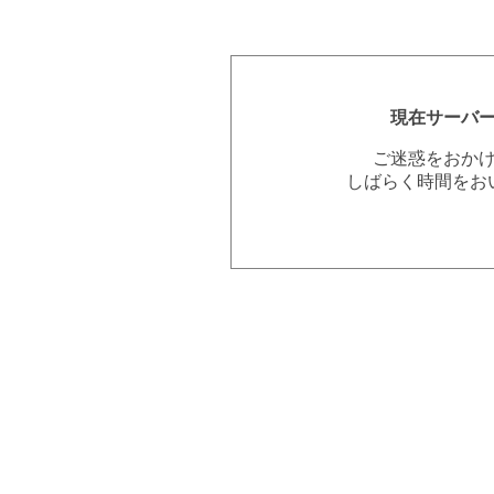
現在サーバ
ご迷惑をおか
しばらく時間をお