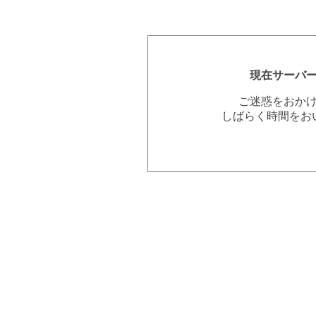
現在サーバ
ご迷惑をおか
しばらく時間をお