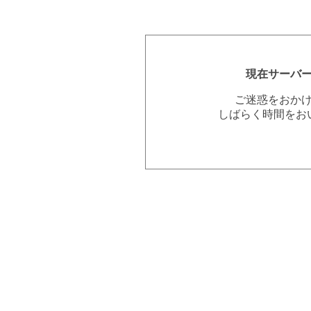
現在サーバ
ご迷惑をおか
しばらく時間をお