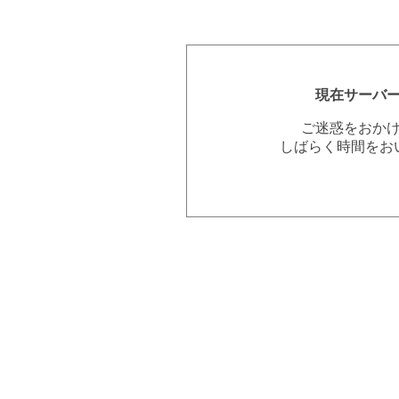
現在サーバ
ご迷惑をおか
しばらく時間をお