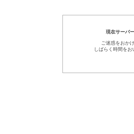
現在サーバ
ご迷惑をおか
しばらく時間をお