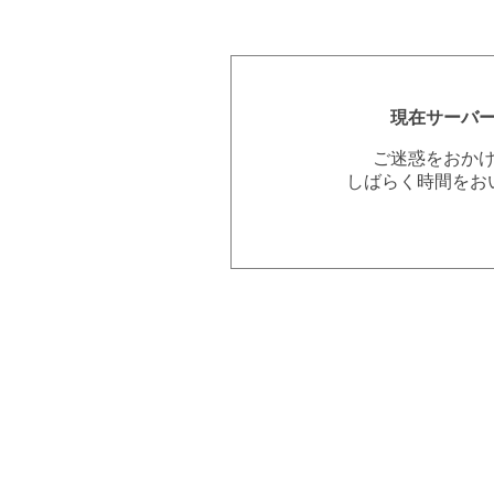
現在サーバ
ご迷惑をおか
しばらく時間をお