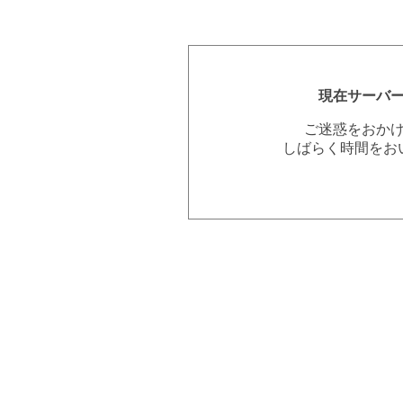
現在サーバ
ご迷惑をおか
しばらく時間をお