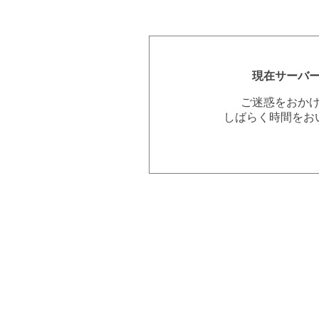
現在サーバ
ご迷惑をおか
しばらく時間をお