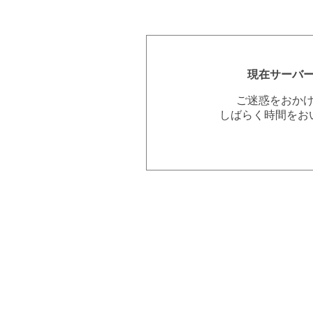
現在サーバ
ご迷惑をおか
しばらく時間をお