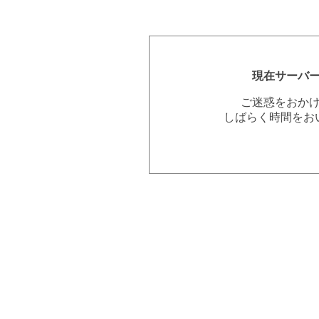
現在サーバ
ご迷惑をおか
しばらく時間をお