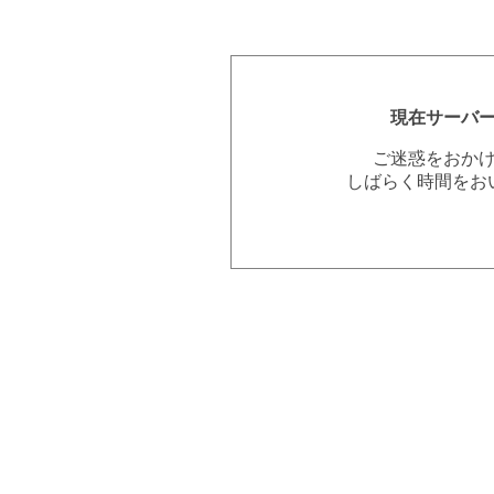
現在サーバ
ご迷惑をおか
しばらく時間をお