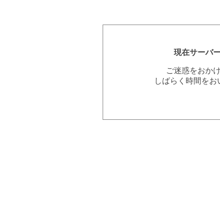
現在サーバ
ご迷惑をおか
しばらく時間をお