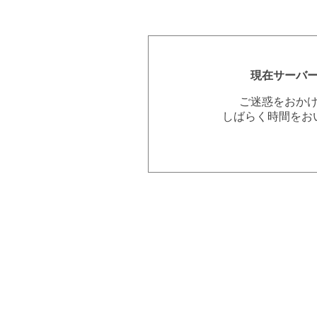
現在サーバ
ご迷惑をおか
しばらく時間をお