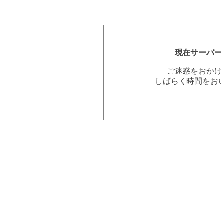
現在サーバ
ご迷惑をおか
しばらく時間をお