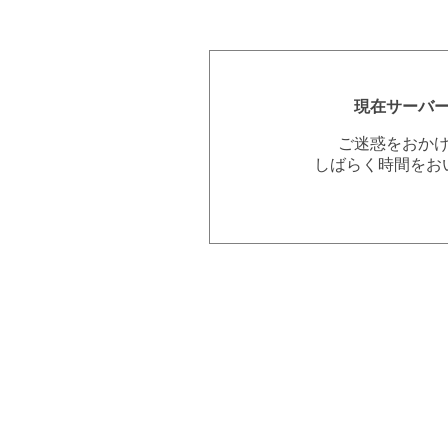
現在サーバ
ご迷惑をおか
しばらく時間をお