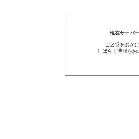
現在サーバ
ご迷惑をおか
しばらく時間をお