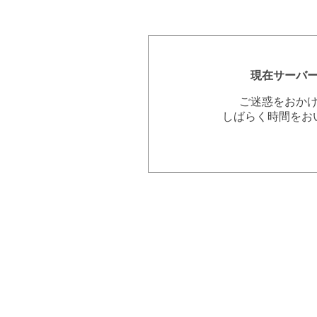
現在サーバ
ご迷惑をおか
しばらく時間をお