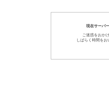
現在サーバ
ご迷惑をおか
しばらく時間をお