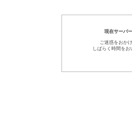
現在サーバ
ご迷惑をおか
しばらく時間をお