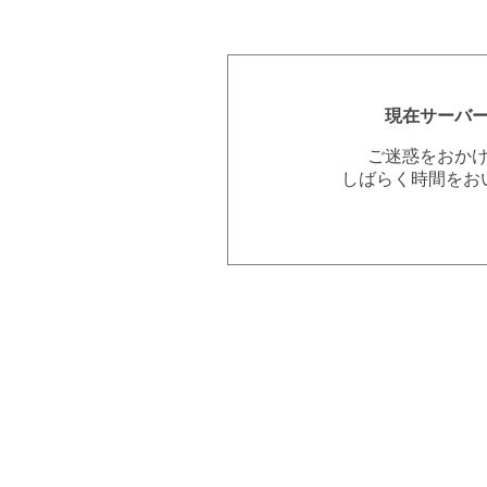
現在サーバ
ご迷惑をおか
しばらく時間をお