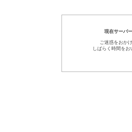
現在サーバ
ご迷惑をおか
しばらく時間をお