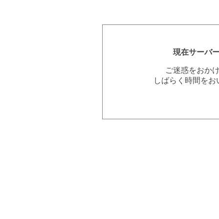
現在サーバ
ご迷惑をおか
しばらく時間をお