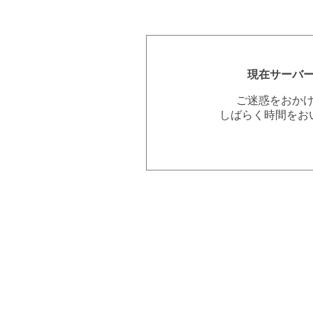
現在サーバ
ご迷惑をおか
しばらく時間をお