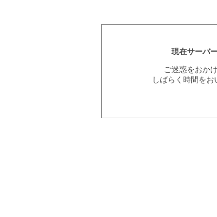
現在サーバ
ご迷惑をおか
しばらく時間をお