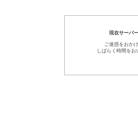
現在サーバ
ご迷惑をおか
しばらく時間をお