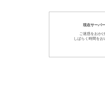
現在サーバ
ご迷惑をおか
しばらく時間をお