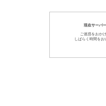
現在サーバ
ご迷惑をおか
しばらく時間をお