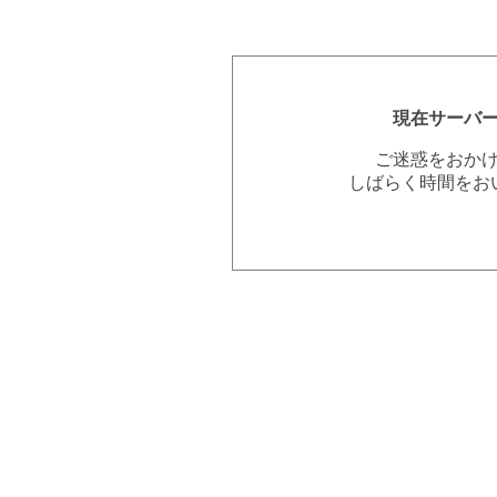
現在サーバ
ご迷惑をおか
しばらく時間をお